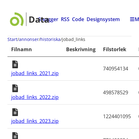
Data
Swagger
RSS
Code
Designsystem
M
Start
annonser
historiska
jobad_links
Filnamn
Beskrivning
Filstorlek
740954134
jobad_links_2021.zip
498578529
jobad_links_2022.zip
1224401095
jobad_links_2023.zip